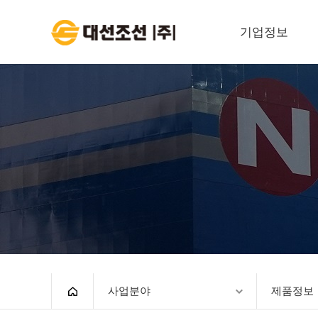
기업정보
대표이사 인사말
회사개요
경영이념
회사연혁
조직도
윤리경영
안전보건환경
계열사
사업분야
제품정보