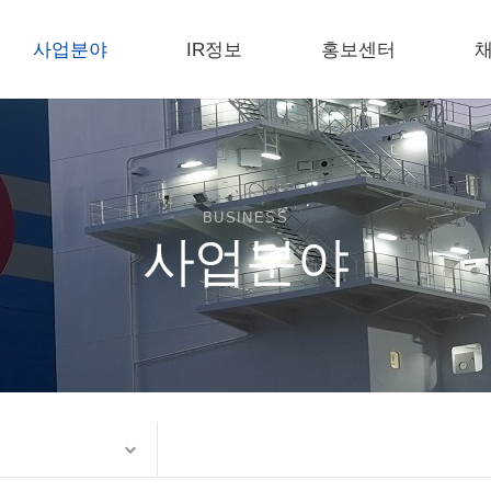
사업분야
IR정보
홍보센터
제품정보
전자공고
공지사항
연구개발
E-카탈로그
설비현황
포토갤러리
인
BUSINESS
사업분야
인증현황
홍보동영상
온라
생산공정