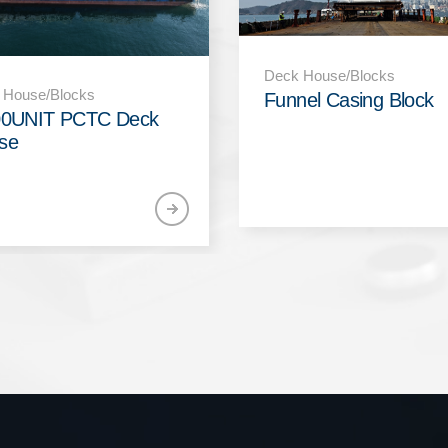
 House/Blocks
el Casing Block
Deck House/Blocks
Engine Room Block