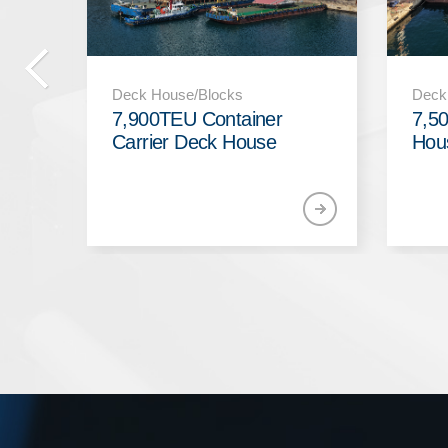
Deck
Deck House/Blocks
Funn
7,500UNIT PCTC Deck
House