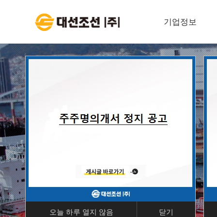
기업정보
대표이사 인사말
회사개요
경영이념
회사연혁
조직도
윤리경영
안전보건환경
계열사
오늘 하루 열지 않음
닫기