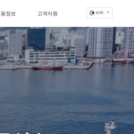
채용정보
고객지원
KOR
채용공고
정보센터
인재상
오시는길
사·복리후생
인입사지원