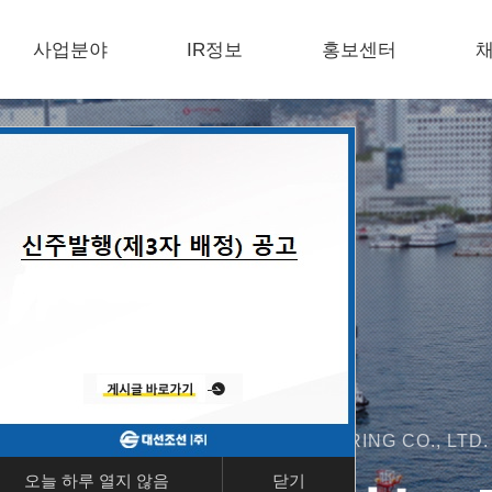
사업분야
IR정보
홍보센터
제품정보
전자공고
공지사항
연구개발
E-카탈로그
설비현황
포토갤러리
인
인증현황
홍보동영상
온라
생산공정
DAE SUN SHIPBUILDING & ENGINEERING CO., LTD.
DAE SUN SHIPBUILDING & ENGINEERING CO., LTD.
오늘 하루 열지 않음
닫기