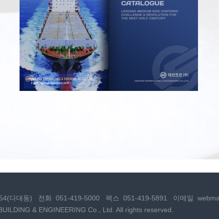
54(다대동)
전화
051-419-5000
팩스
051-419-5891
이메일
webmas
UILDING & ENGINEERING Co., Ltd.
All rights reserved.