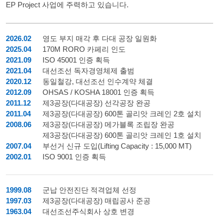
EP Project 사업에 주력하고 있습니다.
2026.02
영도 부지 매각 후 다대 공장 일원화
2025.04
170M RORO 카페리 인도
2021.09
ISO 45001 인증 획득
2021.04
대선조선 독자경영체제 출범
2020.12
동일철강, 대선조선 인수계약 체결
2012.09
OHSAS / KOSHA 18001 인증 획득
2011.12
제3공장(다대공장) 선각공장 완공
2011.04
제3공장(다대공장) 600톤 골리앗 크레인 2호 설치
2008.06
제3공장(다대공장) 메가블록 조립장 완공
제3공장(다대공장) 600톤 골리앗 크레인 1호 설치
2007.04
부선거 신규 도입(Lifting Capacity : 15,000 MT)
2002.01
ISO 9001 인증 획득
1999.08
군납 안전진단 적격업체 선정
1997.03
제3공장(다대공장) 매립공사 준공
1963.04
대선조선주식회사 상호 변경